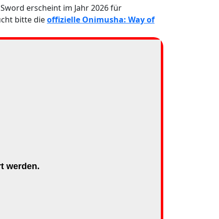
Sword erscheint im Jahr 2026 für
cht bitte die
offizielle Onimusha: Way of