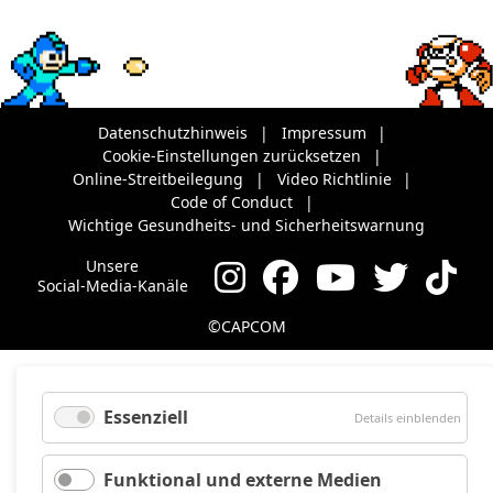
Datenschutzhinweis
Impressum
Cookie-Einstellungen zurücksetzen
Online-Streitbeilegung
Video Richtlinie
Code of Conduct
Wichtige Gesundheits- und Sicherheitswarnung
Unsere
Social-Media-Kanäle
©CAPCOM
Essenziell
für
Details einblenden
Essenz
Funktional und externe Medien