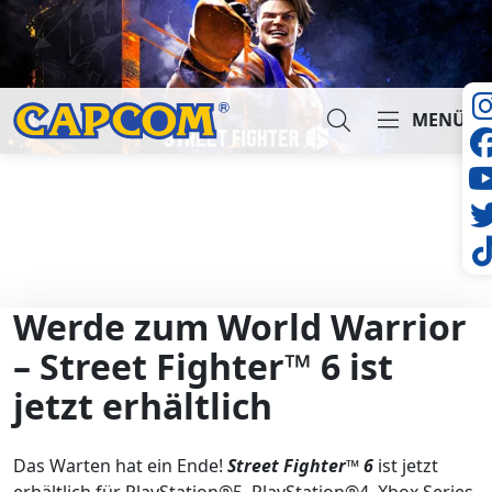
MENÜ
Suche...
Werde zum World Warrior
– Street Fighter™ 6 ist
jetzt erhältlich
Das Warten hat ein Ende!
Street Fighter™ 6
ist jetzt