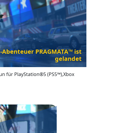
on-Abenteuer PRAGMATA™ ist
gelandet
un für PlayStation®5 (PS5™),Xbox