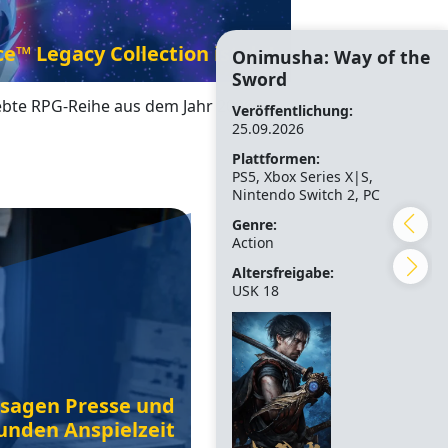
™ Legacy Collection ist da!
Onimusha: Way of the
Sword
iebte RPG-Reihe aus dem Jahr 2006
Veröffentlichung:
25.09.2026
Plattformen:
PS5, Xbox Series X|S,
Nintendo Switch 2, PC
Genre:
Action
Altersfreigabe:
USK 18
s sagen Presse und
unden Anspielzeit