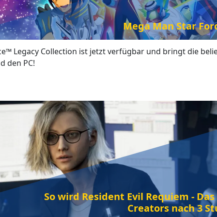
Mega Man Star Force
™ Legacy Collection ist jetzt verfügbar und bringt die bel
d den PC!
So wird Resident Evil Requiem - Da
Creators nach 3 St